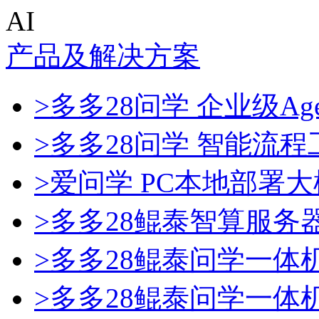
AI
产品及解决方案
>多多28问学 企业级Ag
>多多28问学 智能流
>爱问学 PC本地部署
>多多28鲲泰智算服务
>多多28鲲泰问学一体
>多多28鲲泰问学一体机D