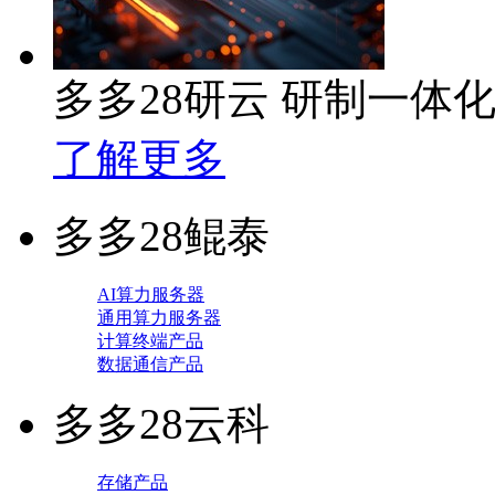
多多28研云 研制一体
了解更多
多多28鲲泰
AI算力服务器
通用算力服务器
计算终端产品
数据通信产品
多多28云科
存储产品