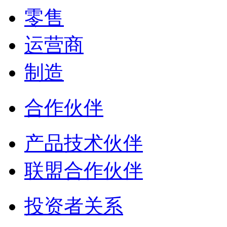
零售
运营商
制造
合作伙伴
产品技术伙伴
联盟合作伙伴
投资者关系