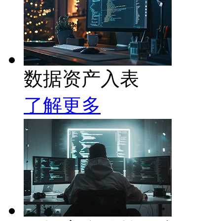
数据资产入表
了解更多