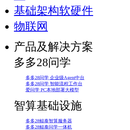
基础架构软硬件
物联网
产品及解决方案
多多28问学
多多28问学 企业级Agent中台
多多28问学 智能流程工作台
爱问学 PC本地部署大模型
智算基础设施
多多28鲲泰智算服务器
多多28鲲泰问学一体机