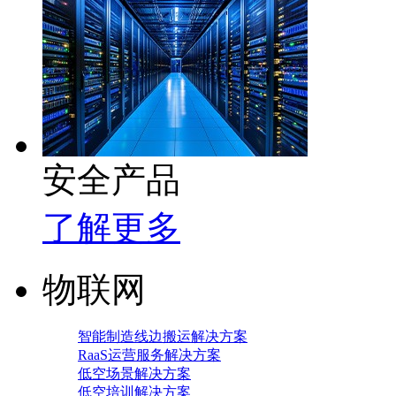
安全产品
了解更多
物联网
智能制造线边搬运解决方案
RaaS运营服务解决方案
低空场景解决方案
低空培训解决方案