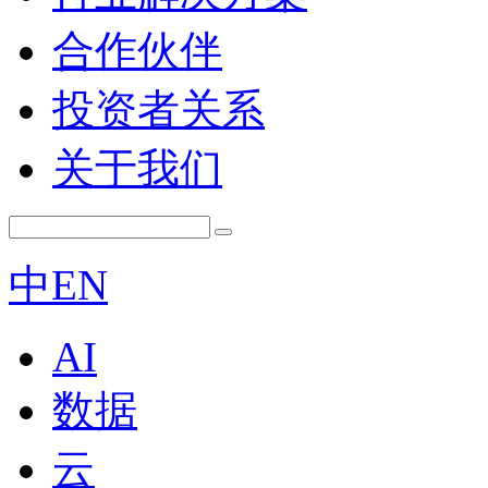
合作伙伴
投资者关系
关于我们
中
EN
AI
数据
云