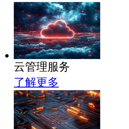
云管理服务
了解更多