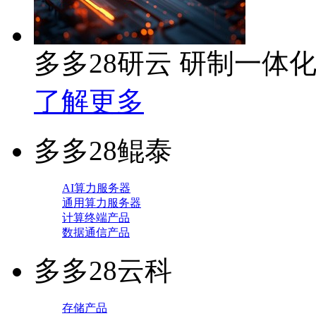
多多28研云 研制一体
了解更多
多多28鲲泰
AI算力服务器
通用算力服务器
计算终端产品
数据通信产品
多多28云科
存储产品