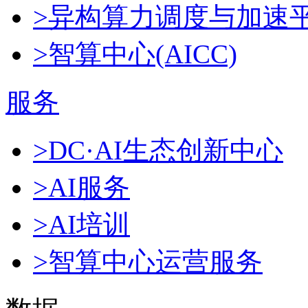
>异构算力调度与加速
>智算中心(AICC)
服务
>DC·AI生态创新中心
>AI服务
>AI培训
>智算中心运营服务