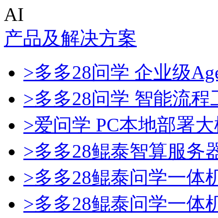
AI
产品及解决方案
>多多28问学 企业级Ag
>多多28问学 智能流
>爱问学 PC本地部署
>多多28鲲泰智算服务
>多多28鲲泰问学一体
>多多28鲲泰问学一体机D