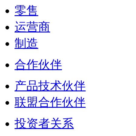
零售
运营商
制造
合作伙伴
产品技术伙伴
联盟合作伙伴
投资者关系