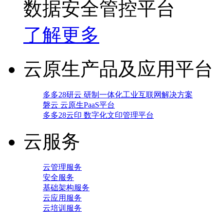
数据安全管控平台
了解更多
云原生产品及应用平台
多多28研云 研制一体化工业互联网解决方案
磐云 云原生PaaS平台
多多28云印 数字化文印管理平台
云服务
云管理服务
安全服务
基础架构服务
云应用服务
云培训服务