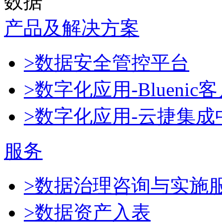
数据
产品及解决方案
>数据安全管控平台
>数字化应用-Blueni
>数字化应用-云捷集成
服务
>数据治理咨询与实施
>数据资产入表