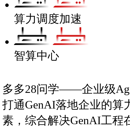
算力调度加速
智算中心
多多28问学——企业级Age
打通GenAI落地企业的算力
素，综合解决GenAI工程在