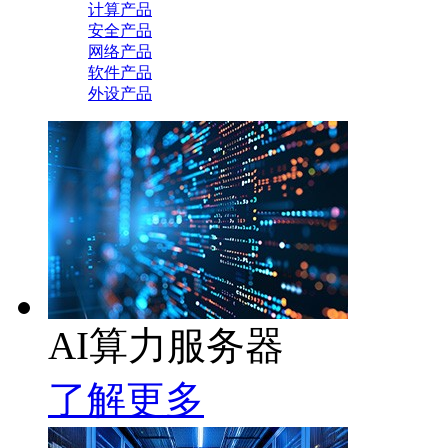
计算产品
安全产品
网络产品
软件产品
外设产品
AI算力服务器
了解更多