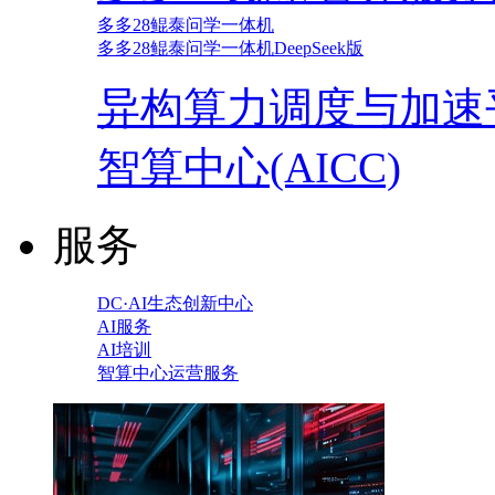
多多28鲲泰问学一体机
多多28鲲泰问学一体机DeepSeek版
异构算力调度与加速
智算中心(AICC)
服务
DC·AI生态创新中心
AI服务
AI培训
智算中心运营服务