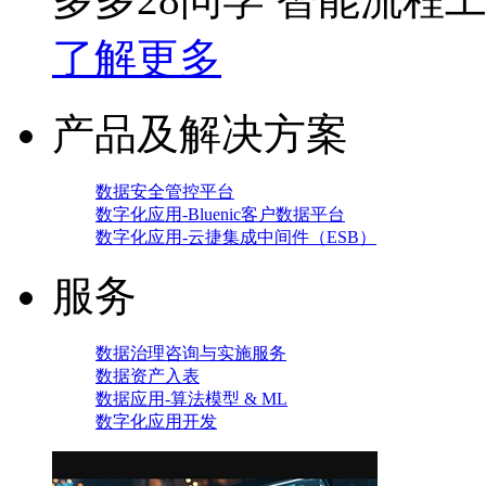
了解更多
产品及解决方案
数据安全管控平台
数字化应用-Bluenic客户数据平台
数字化应用-云捷集成中间件（ESB）
服务
数据治理咨询与实施服务
数据资产入表
数据应用-算法模型 & ML
数字化应用开发