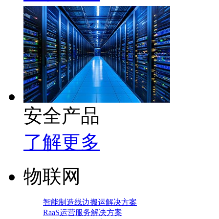
安全产品
了解更多
物联网
智能制造线边搬运解决方案
RaaS运营服务解决方案