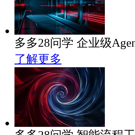
多多28问学 企业级Age
了解更多
多多28问学 智能流程