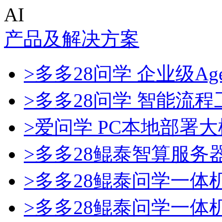
AI
产品及解决方案
>多多28问学 企业级Ag
>多多28问学 智能流
>爱问学 PC本地部署
>多多28鲲泰智算服务
>多多28鲲泰问学一体
>多多28鲲泰问学一体机D