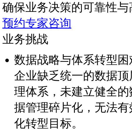
确保业务决策的可靠性与
预约专家咨询
业务挑战
数据战略与体系转型困
企业缺乏统一的数据顶
理体系，未建立健全
据管理碎片化，无
化转型目标。