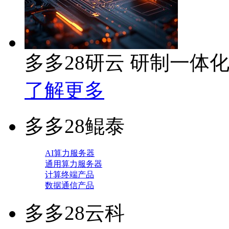
多多28研云 研制一体
了解更多
多多28鲲泰
AI算力服务器
通用算力服务器
计算终端产品
数据通信产品
多多28云科