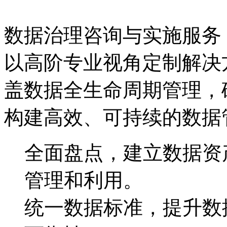
数据治理咨询与实施服务
以高阶专业视角定制解决方案
盖数据全生命周期管理，
构建高效、可持续的数据
全面盘点，建立数据
管理和利用。
统一数据标准，提升