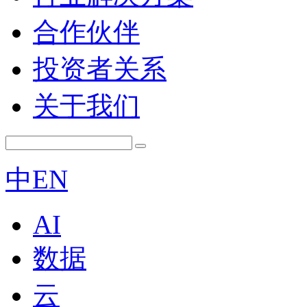
合作伙伴
投资者关系
关于我们
中
EN
AI
数据
云