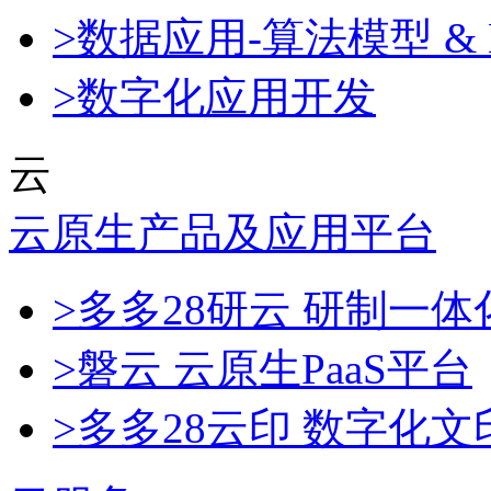
>数据应用-算法模型 & 
>数字化应用开发
云
云原生产品及应用平台
>多多28研云 研制一
>磐云 云原生PaaS平台
>多多28云印 数字化